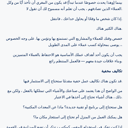
بينما (وهذا يحدث خصوصًا عندما تبدأ) قد يكون من المغري أن تأخذ أيًا من وكل
العملاء الذين تصادفهم ، يجب أن تعلم أنه مسموح لك أن تقول لا.
إذا كان شخص ما وقحًا أو يحاول خداعك ، فانتقل.
هناك الكثير هناك.
خصص وقتك للعملاء والمشاريع التي تستمتع بها وتؤمن بها. على وجه الخصوص
، يوصى بمحاولة كسب عملاء على المدى الطويل.
يجب أن يكون أحد أهداف عملك الأساسية هو الاحتفاظ بالعملاء المتميزين
وبناء علاقات جيدة معهم — فالعمل المنتظم رائع.
تكاليف مخفية
قد تكون هناك تكاليف عمل خفية مقدمًا ستحتاج إلى الاستثمار فيها.
من الواضح أن هذا يعتمد على صناعتك والأشياء التي تمتلكها بالفعل ، ولكن مع
ذلك ، هناك أشياء تحتاج إلى أخذها في الاعتبار.
هل ستحتاج إلى برنامج أو تقنية جديدة؟ ماذا عن المعدات المكتبية؟
هل يمكنك العمل من المنزل أم تحتاج إلى استئجار مكان ما؟
إذا كنت تفكر في استخدام المقهى كمكتب - تذكر أن تضع الميزانية في القهوة