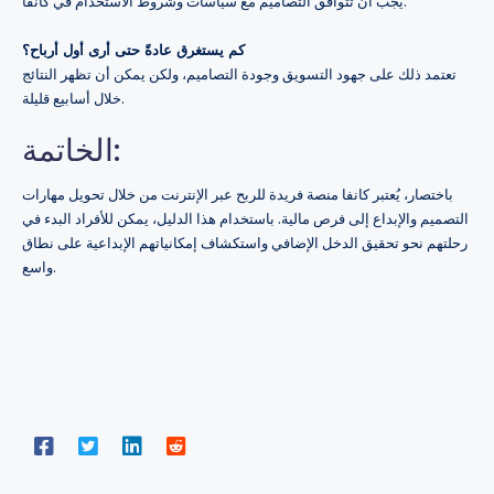
يجب أن تتوافق التصاميم مع سياسات وشروط الاستخدام في كانفا.
كم يستغرق عادةً حتى أرى أول أرباح؟
تعتمد ذلك على جهود التسويق وجودة التصاميم، ولكن يمكن أن تظهر النتائج
خلال أسابيع قليلة.
الخاتمة:
باختصار، يُعتبر كانفا منصة فريدة للربح عبر الإنترنت من خلال تحويل مهارات
التصميم والإبداع إلى فرص مالية. باستخدام هذا الدليل، يمكن للأفراد البدء في
رحلتهم نحو تحقيق الدخل الإضافي واستكشاف إمكانياتهم الإبداعية على نطاق
واسع.