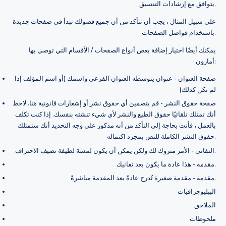
يتوافق مع إرشادات التنسيق.
على سبيل المثال ، يجب أن تتأكد من أن جميع فصولك تبدأ في صفحات جديدة
باستخدام فواصل الصفحات.
يمكنك أيضًا اختيار إضافة بعض أنواع الصفحات / الأقسام التي توصي بها
أمازون:
صفحة العنوان - عنوان يتوسطه العنوان الفرعي واسمك (أو اسم المؤلف إذا
لم تكن كذلك)
صفحة حقوق النشر - قم بتضمين أي حقوق نشر أو إشعارات قانونية هنا. لاحظ
أنك تمتلك تلقائيًا حقوق الطبع والنشر لأي شيء تنشئه بنفسك. إذا كنت تكلف
بالعمل ، فأنت بحاجة إلى التأكد من أنه مذكور على وجه التحديد أنك ستمتلك
حقوق النشر الكاملة للنص بمجرد اكتماله.
التفاني - الأمر متروك لك ولكن يمكن أن يكون لمسة لطيفة تضيف الاحتراف.
مقدمة - هذا عادة ما يكون بعد تفانيك.
مقدمة - مقدمة صغيرة تُدرج عادةً بعد المقدمة مباشرةً.
الببليوجرافيات
الملاحق
ملحوظات