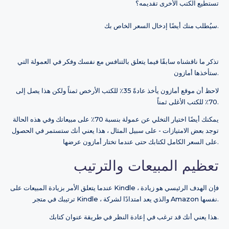
تستطيع الكتب الأخرى تقديمه؟
سيُطلب منك أيضًا إدخال السعر الخاص بك.
تذكر ما ناقشناه سابقًا فيما يتعلق بالتنافس مع نفسك وفكر في العمولة التي
ستأخذها أمازون.
لاحظ أن موقع أمازون يأخذ عادةً 35٪ للكتب الأرخص ثمناً ولكن هذا يصل إلى
70٪ للكتب الأغلى ثمناً.
يمكنك أيضًا اختيار التخلي عن عمولة بنسبة 70٪ على مبيعاتك وفي هذه الحالة
توجد بعض الامتيازات - على سبيل المثال ، هذا يعني أنك ستستمر في الحصول
على السعر الكامل لكتابك حتى عندما تختار أمازون عرضها.
تعظيم المبيعات والترتيب
عندما يتعلق الأمر بزيادة المبيعات على Kindle ، فإن الهدف الرئيسي هو زيادة
ترتيبك في متجر Kindle ، والذي يعد امتدادًا لشركة Amazon نفسها.
هذا يعني أنك قد ترغب في إعادة النظر في طريقة عنوان كتابك.