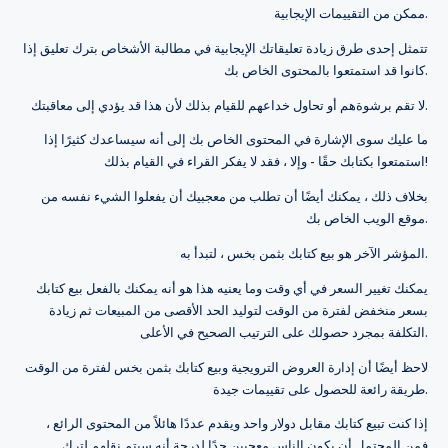
ممكن من التقييمات الإيجابية.
تتمثل إحدى طرق زيادة تعليقاتك الإيجابية في مطالبة الأشخاص بترك تعليق إذا
كانوا قد استمتعوا بالمحتوى الخاص بك.
لا تقم برشوةهم أو تحاول خداعهم للقيام بذلك لأن هذا قد يؤدي إلى معاقبتك.
ما عليك سوى الإشارة في المحتوى الخاص بك إلى أنه سيساعدك كثيرًا إذا
استمتعوا بكتابك حقًا - وإلا ، فقد لا يفكر القراء في القيام بذلك!
بخلاف ذلك ، يمكنك أيضًا أن تطلب من معجبيك أن يفعلوا الشيء نفسه من
موقع الويب الخاص بك.
المؤشر الآخر هو بيع كتابك بثمن بخس ، لتبدأ به.
يمكنك تغيير السعر في أي وقت وما يعنيه هذا هو أنه يمكنك بالفعل بيع كتابك
بسعر منخفض لفترة من الوقت لتوليد الحد الأقصى من المبيعات ثم زيادة
التكلفة بمجرد حصولك على الترتيب الصحيح في الأعلى.
لاحظ أيضًا أن إدارة العروض الترويجية وبيع كتابك بثمن بخس لفترة من الوقت
طريقة رائعة للحصول على تقييمات جيدة.
إذا كنت تبيع كتابك مقابل دولار واحد ويقدم عددًا هائلاً من المحتوى الرائع ،
فمن المحتمل أن يكون الناس معجبين جدًا لدرجة أنه سيتم نقلهم لترك