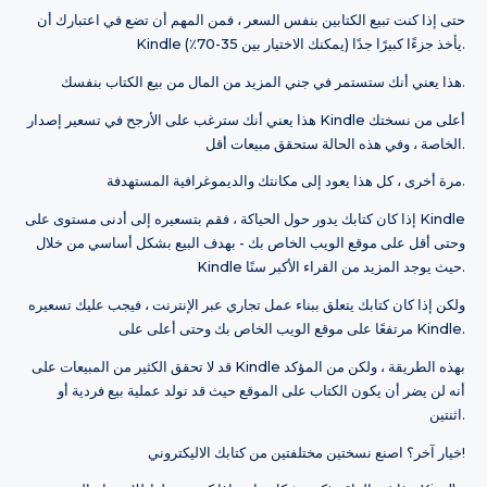
حتى إذا كنت تبيع الكتابين بنفس السعر ، فمن المهم أن تضع في اعتبارك أن
Kindle يأخذ جزءًا كبيرًا جدًا (يمكنك الاختيار بين 35-70٪).
هذا يعني أنك ستستمر في جني المزيد من المال من بيع الكتاب بنفسك.
هذا يعني أنك سترغب على الأرجح في تسعير إصدار Kindle أعلى من نسختك
الخاصة ، وفي هذه الحالة ستحقق مبيعات أقل.
مرة أخرى ، كل هذا يعود إلى مكانتك والديموغرافية المستهدفة.
إذا كان كتابك يدور حول الحياكة ، فقم بتسعيره إلى أدنى مستوى على Kindle
وحتى أقل على موقع الويب الخاص بك - بهدف البيع بشكل أساسي من خلال
Kindle حيث يوجد المزيد من القراء الأكبر سنًا.
ولكن إذا كان كتابك يتعلق ببناء عمل تجاري عبر الإنترنت ، فيجب عليك تسعيره
مرتفعًا على موقع الويب الخاص بك وحتى أعلى على Kindle.
قد لا تحقق الكثير من المبيعات على Kindle بهذه الطريقة ، ولكن من المؤكد
أنه لن يضر أن يكون الكتاب على الموقع حيث قد تولد عملية بيع فردية أو
اثنتين.
خيار آخر؟ اصنع نسختين مختلفتين من كتابك الاليكتروني!