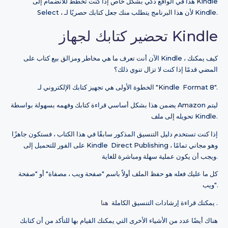
هذا في الواقع ذكي بشكل خاص إذا كنت تخطط للانضمام إلى Kindle
Select ، لأن هذا البرنامج يتطلب منك جعل كتابك حصريًا لـ Kindle.
تحضير كتابك لجهاز Kindle
الآن أنت تعرف ما هي مخاطر ومزالق بيع كتاب على Kindle ، كيف يمكنك
المضي قدمًا إذا كنت لا تزال تنوي ذلك؟
الخطوة الأولى هي تجهيز كتابك الإلكتروني لـ "Kindle Format 8".
يضمن هذا بشكل أساسي قراءة كتابك وفهمه بسهولة بواسطة Amazon ليتم
تحويله إلى ملف Kindle.
إذا كنت تستخدم دليل التنسيق المذكور سابقًا في هذا الكتاب ، فستكون جاهزًا
على الفور للتحميل إلى Kindle Direct Publishing ، وهو مجاني تمامًا
ويجب أن يكون عملية سهلة ومباشرة للغاية.
كل ما عليك فعله هو حفظ الملف أولاً باسم "صفحة ويب ، مصفاة" أو "صفحة
ويب".
.
يمكنك قراءة إرشادات التنسيق الكاملة
هنا
هناك أيضًا عدد من الأشياء الأخرى التي يمكنك القيام بها للتأكد من أن كتابك