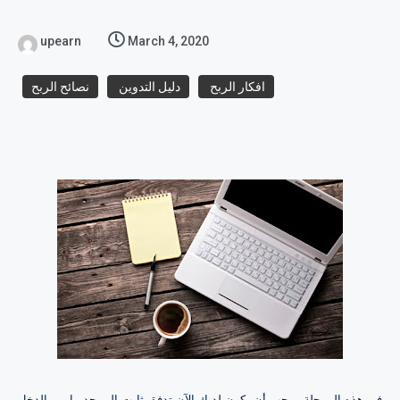
upearn
March 4, 2020
افكار الربح
دليل التدوين
نصائح الربح
في هذه المرحلة ، يجب أن يكون لديك الآن تدفق ثابت إلى حد ما من الدخل