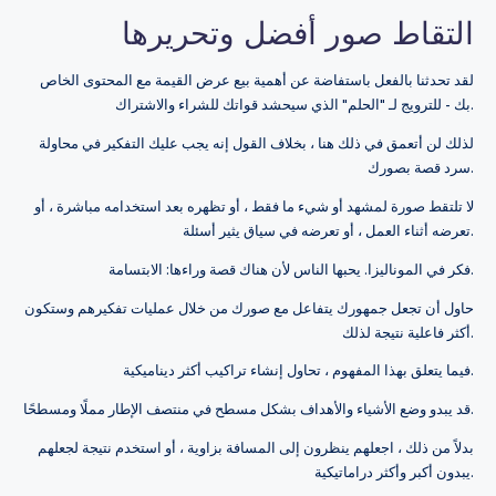
التقاط صور أفضل وتحريرها
لقد تحدثنا بالفعل باستفاضة عن أهمية بيع عرض القيمة مع المحتوى الخاص
بك - للترويج لـ "الحلم" الذي سيحشد قواتك للشراء والاشتراك.
لذلك لن أتعمق في ذلك هنا ، بخلاف القول إنه يجب عليك التفكير في محاولة
سرد قصة بصورك.
لا تلتقط صورة لمشهد أو شيء ما فقط ، أو تظهره بعد استخدامه مباشرة ، أو
تعرضه أثناء العمل ، أو تعرضه في سياق يثير أسئلة.
فكر في الموناليزا. يحبها الناس لأن هناك قصة وراءها: الابتسامة.
حاول أن تجعل جمهورك يتفاعل مع صورك من خلال عمليات تفكيرهم وستكون
أكثر فاعلية نتيجة لذلك.
فيما يتعلق بهذا المفهوم ، تحاول إنشاء تراكيب أكثر ديناميكية.
قد يبدو وضع الأشياء والأهداف بشكل مسطح في منتصف الإطار مملًا ومسطحًا.
بدلاً من ذلك ، اجعلهم ينظرون إلى المسافة بزاوية ، أو استخدم نتيجة لجعلهم
يبدون أكبر وأكثر دراماتيكية.