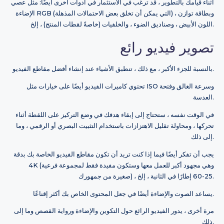
أثناء قيامك بالتطوير ، قد ترغب في الاستثمار في أدوات أخرى أيضًا: مثل عصي
الإضاءة RGB (التي يمكن أن تخلق بعض الاحتمالات المذهلة) ، وبطاقة توازن
اللون الأبيض ، وصناديق الضوء ، والخلفيات (خاصةً لقطات المنتج) ، إلخ.
تصوير فيديو رائع
بالنسبة للجزء الأكبر ، مع ذلك ، تنطبق الأشياء عند إنشاء أفضل مقاطع الفيديو.
تحتوي كاميرات الفيديو أيضًا على خيارات مثل ISO وسرعة الغالق وفتحة
العدسة.
في الوقت نفسه ، ستحتاج إلى إبقاء هدفك في وضع التركيز على اللقطة أثناء
تحركها ، ومحاولة تقليل الاهتزازات باستخدام التثبيت البصري أو الرقمي ، وما
إلى ذلك.
يجب أن تفكر أيضًا فيما إذا كنت تريد أن تكون مقاطع الفيديو الخاصة بك بدقة
4K (وهي مجهود أكبر للعمل معها وستكون مفيدة فقط لمجموعة فرعية
صغيرة من جمهورك) ، 25-60 إطارًا في الثانية ، إلخ.
يساعد الصوت والإضاءة أيضًا في جعل المحتوى الخاص بك أكثر إقناعًا.
مرة أخرى ، يدور الفيديو الرائع حول التكوين والإضاءة ورواية القصص وما إلى
ذلك.