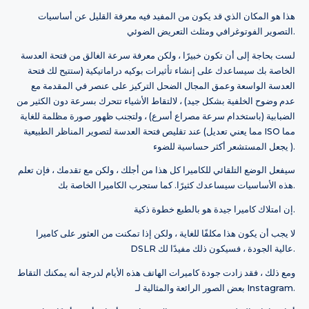
هذا هو المكان الذي قد يكون من المفيد فيه معرفة القليل عن أساسيات
التصوير الفوتوغرافي ومثلث التعريض الضوئي.
لست بحاجة إلى أن تكون خبيرًا ، ولكن معرفة سرعة الغالق من فتحة العدسة
الخاصة بك سيساعدك على إنشاء تأثيرات بوكيه دراماتيكية (ستتيح لك فتحة
العدسة الواسعة وعمق المجال الضحل التركيز على عنصر في المقدمة مع
عدم وضوح الخلفية بشكل جيد) ، لالتقاط الأشياء تتحرك بسرعة دون الكثير من
الضبابية (باستخدام سرعة مصراع أسرع) ، ولتجنب ظهور صورة مظلمة للغاية
عند تقليص فتحة العدسة لتصوير المناظر الطبيعية (مما يعني تعديل ISO مما
يجعل المستشعر أكثر حساسية للضوء ).
سيفعل الوضع التلقائي للكاميرا كل هذا من أجلك ، ولكن مع تقدمك ، فإن تعلم
هذه الأساسيات سيساعدك كثيرًا. كما ستجرب الكاميرا الخاصة بك.
إن امتلاك كاميرا جيدة هو بالطبع خطوة ذكية.
لا يجب أن يكون هذا مكلفًا للغاية ، ولكن إذا تمكنت من العثور على كاميرا
DSLR عالية الجودة ، فسيكون ذلك مفيدًا لك.
ومع ذلك ، فقد زادت جودة كاميرات الهاتف هذه الأيام لدرجة أنه يمكنك التقاط
بعض الصور الرائعة والمثالية لـ Instagram.