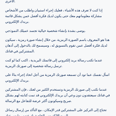
الأخرى.
إذا كنت لا تعرف هذه الأشياء ، فعليك إجراء استبيان واطلب من الأشخاص
مشاركة معلوماتهم معك حتى يكون لديك فكرة أفضل عمن يشكل قائمة
بريدك الإلكتروني.
يوصى بشدة بإنشاء شخصية خيالية تجسد عميلك النموذجي.
هذا هو المعروف باسم الصورة الرمزية. من خلال إنشاء صورة رمزية ، سيكون
لديك فكرة أفضل عمن تقوم بالتسويق له ، وسيسمح لك بالدخول إلى أذهان
المشتركين في قناتك.
عندما تكتب رسالة بريد إلكتروني إلى قائمتك البريدية ، اكتب كما لو كنت
ترسل رسالة شخصية إلى صورتك الرمزية.
اسأل نفسك عما تود أن تسمعه صورتك الرمزية من أجل اتخاذ إجراء بناءً على
بريدك الإلكتروني.
عندما تكتب إلى صورتك الرمزية وتستخدم الكثير من لغتك ، فإن المشتركين
في قناتك سيعتقدون دون وعي أن بريدك الإلكتروني قد تمت كتابته لهم بشكل
صريح وسيكونون أكثر عرضة للتفاعل مع الرسالة.
تحتاج إلى التركيز على المشتركين قدر الإمكان ، مع التأكد من إرسال رسائل
البريد الإلكتروني الخاصة بك عنهم ، وليس عنك.