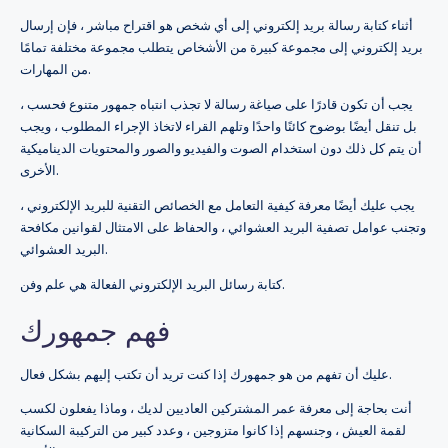
أثناء كتابة رسالة بريد إلكتروني إلى أي شخص هو اقتراح مباشر ، فإن إرسال
بريد إلكتروني إلى مجموعة كبيرة من الأشخاص يتطلب مجموعة مختلفة تمامًا
من المهارات.
يجب أن تكون قادرًا على صياغة رسالة لا تجذب انتباه جمهور متنوع فحسب ،
بل تنقل أيضًا بوضوح كائنًا واحدًا وتلهم القراء لاتخاذ الإجراء المطلوب ، ويجب
أن يتم كل ذلك دون استخدام الصوت والفيديو والصور والمحتويات الديناميكية
الأخرى.
يجب عليك أيضًا معرفة كيفية التعامل مع الخصائص التقنية للبريد الإلكتروني ،
وتجنب عوامل تصفية البريد العشوائي ، والحفاظ على الامتثال لقوانين مكافحة
البريد العشوائي.
كتابة رسائل البريد الإلكتروني الفعالة هي علم وفن.
فهم جمهورك
عليك أن تفهم من هو جمهورك إذا كنت تريد أن تكتب إليهم بشكل فعال.
أنت بحاجة إلى معرفة عمر المشتركين العاديين لديك ، وماذا يفعلون لكسب
لقمة العيش ، وجنسهم إذا كانوا متزوجين ، وعدد كبير من التركيبة السكانية