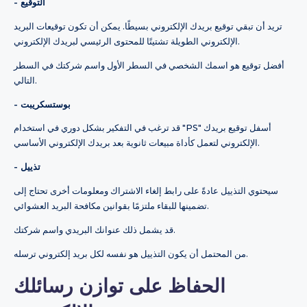
- التوقيع
تريد أن تبقي توقيع بريدك الإلكتروني بسيطًا. يمكن أن تكون توقيعات البريد
الإلكتروني الطويلة تشتيتًا للمحتوى الرئيسي لبريدك الإلكتروني.
أفضل توقيع هو اسمك الشخصي في السطر الأول واسم شركتك في السطر
التالي.
- بوستسكريبت
قد ترغب في التفكير بشكل دوري في استخدام "PS" أسفل توقيع بريدك
الإلكتروني لتعمل كأداة مبيعات ثانوية بعد بريدك الإلكتروني الأساسي.
- تذييل
سيحتوي التذييل عادةً على رابط إلغاء الاشتراك ومعلومات أخرى تحتاج إلى
تضمينها للبقاء ملتزمًا بقوانين مكافحة البريد العشوائي.
قد يشمل ذلك عنوانك البريدي واسم شركتك.
من المحتمل أن يكون التذييل هو نفسه لكل بريد إلكتروني ترسله.
الحفاظ على توازن رسائلك