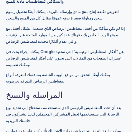
والسكاكين كمغناطيسات مادية للمنتج.
لتعويض تكلفة إنتاج منتج مادي وإرساله بالبريد ، يمكنك أيضًا تحصيل رسوم
شحن ومناولة صغيرة تدفع عمومًا مقابل كل من المنتج والشحن.
إذا لم تكن متأكدًا من أفضل مغناطيس الرصاص الذي سيعمل بشكل أفضل مع
موقع الويب الخاص بك ، فهناك عدد كبير من الموارد المتاحة عبر الإنترنت
والتي تقدم أفكارًا محددة لمغناطيس الرصاص.
يمكنك إجراء بحث في Google عن "أفكار المغناطيس الرئيسية" التي ستعيد
عشرات الصفحات من المقالات التي تحتوي على أفكار لمغناطيس الرصاص
يمكنك تصميمه.
يمكنك أيضًا التحقق من مواقع الويب الخاصة بمنافسك لمعرفة أنواع
مغناطيس الرصاص الذي قد يعرضونه.
المراسلة والنسخ
بعد أن تحدد المغناطيس الرئيسي الذي ستستخدمه ، ستحتاج إلى تحديد نوع
الرسالة التي ستستخدمها لجعل المشتركين المحتملين لديك يشتركون في
قائمتك البريدية.
سيكون للغة التي تستخدمها في نماذج الاشتراك تأثير كبير على عدد عمليات