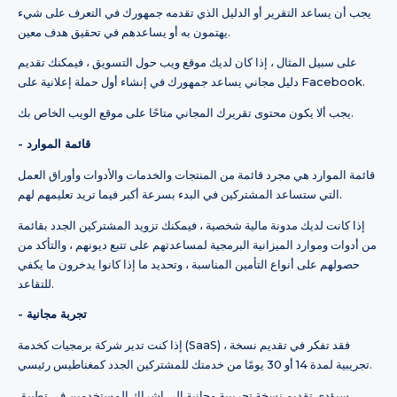
يجب أن يساعد التقرير أو الدليل الذي تقدمه جمهورك في التعرف على شيء
يهتمون به أو يساعدهم في تحقيق هدف معين.
على سبيل المثال ، إذا كان لديك موقع ويب حول التسويق ، فيمكنك تقديم
دليل مجاني يساعد جمهورك في إنشاء أول حملة إعلانية على Facebook.
يجب ألا يكون محتوى تقريرك المجاني متاحًا على موقع الويب الخاص بك.
- قائمة الموارد
قائمة الموارد هي مجرد قائمة من المنتجات والخدمات والأدوات وأوراق العمل
التي ستساعد المشتركين في البدء بسرعة أكبر فيما تريد تعليمهم لهم.
إذا كانت لديك مدونة مالية شخصية ، فيمكنك تزويد المشتركين الجدد بقائمة
من أدوات وموارد الميزانية البرمجية لمساعدتهم على تتبع ديونهم ، والتأكد من
حصولهم على أنواع التأمين المناسبة ، وتحديد ما إذا كانوا يدخرون ما يكفي
للتقاعد.
- تجربة مجانية
إذا كنت تدير شركة برمجيات كخدمة (SaaS) ، فقد تفكر في تقديم نسخة
تجريبية لمدة 14 أو 30 يومًا من خدمتك للمشتركين الجدد كمغناطيس رئيسي.
سيؤدي تقديم نسخة تجريبية مجانية إلى إشراك المستخدمين في تطبيق