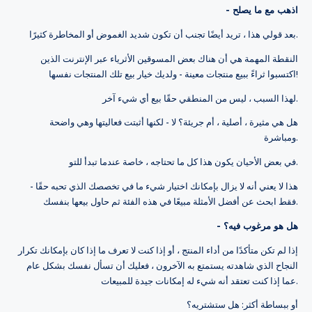
- اذهب مع ما يصلح
بعد قولي هذا ، تريد أيضًا تجنب أن تكون شديد الغموض أو المخاطرة كثيرًا.
النقطة المهمة هي أن هناك بعض المسوقين الأثرياء عبر الإنترنت الذين
اكتسبوا ثراءً ببيع منتجات معينة - ولديك خيار بيع تلك المنتجات نفسها!
لهذا السبب ، ليس من المنطقي حقًا بيع أي شيء آخر.
هل هي مثيرة ، أصلية ، أم جريئة؟ لا - لكنها أثبتت فعاليتها وهي واضحة
ومباشرة.
في بعض الأحيان يكون هذا كل ما تحتاجه ، خاصة عندما تبدأ للتو.
هذا لا يعني أنه لا يزال بإمكانك اختيار شيء ما في تخصصك الذي تحبه حقًا -
فقط ابحث عن أفضل الأمثلة مبيعًا في هذه الفئة ثم حاول بيعها بنفسك.
- هل هو مرغوب فيه؟
إذا لم تكن متأكدًا من أداء المنتج ، أو إذا كنت لا تعرف ما إذا كان بإمكانك تكرار
النجاح الذي شاهدته يستمتع به الآخرون ، فعليك أن تسأل نفسك بشكل عام
عما إذا كنت تعتقد أنه شيء له إمكانات جيدة للمبيعات.
أو ببساطة أكثر: هل ستشتريه؟