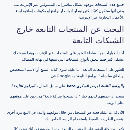
جميع هذه المنتجات موجهة بشكل مباشر إلى المسوقين عبر الإنترنت مما
يعني أنها ستكون كتبًا إلكترونية أو أدوات أو برامج أو مكونات إضافية لبناء
الأعمال التجارية عبر الإنترنت.
البحث عن المنتجات التابعة خارج
الشبكات التابعة
أحد الخيارات هو ببساطة العثور على المنتجات عبر الإنترنت وهذا سيفتحك
بشكل كبير فيما يتعلق بأنواع المنتجات التي تبيعها في نهاية المطاف.
للعثور على المنتجات التابعة ، ما عليك سوى كتابة المنتج أو الاسم المتخصص
في Google وإلحاق سلسلة "البرامج التابعة" به.
البرامج التابعة لـ keto والبرامج التابعة لمرض السكري
على سبيل المثال ،
ستجد أن جميعهم لديهم خيار "أن يصبحوا شركة تابعة" مدرجين على موقعهم
على الويب.
الآن كل ما عليك فعله هو التسجيل من خلال موقعهم والبدء في البيع مرة أخرى
بنفس الطريقة بالضبط باستخدام الرابط الخاص بك.
تكمن مشكلة العثور على المنتجات التابعة بهذه الطريقة في أنك تعتمد كليًا