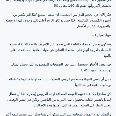
بسعر أكبر وأيها يقدم لك 40٪ مقابل 60٪.
فكر الآن في الحجم الذي من المحتمل أن تبيعه - ستبيع كتبًا أكثر بكثير من
أجهزة الكمبيوتر المكتبية ، لذا حتى لو كان الربح أعلى لكل وحدة ، فهذا لا يجعله
بالضرورة الاختيار الأفضل.
- مواد مجانية
ستكون بعض المنتجات التابعة التي تجدها عبر الإنترنت يائسة للغاية لتشجيع
المبيعات لدرجة أنهم على استعداد للتخلي عن مواد إضافية لمساعدتك على
البيع.
في بعض الأحيان ستحصل على نص للصفحات المقصودة على سبيل المثال
وتصميمات ويب كاملة.
حتى أن بعض المواقع ستجمع عروض الشركات التابعة لها باعتبارها مخططات
ومنتجات غنية في حد ذاتها.
كن ساخرًا جدًا عند تقييم القيمة المضافة لهذه العروض (يجدر دائمًا أن نسأل
لماذا يائسين للغاية للحصول على المزيد من البائعين) ولكن في نفس الوقت ،
يجدر النظر في القيمة المضافة التي تمثلها هذه الإضافات.
وأفضل أنواع المواد المجانية تلك التي يمكن أن تساعدك على تقديم قيمة أكبر