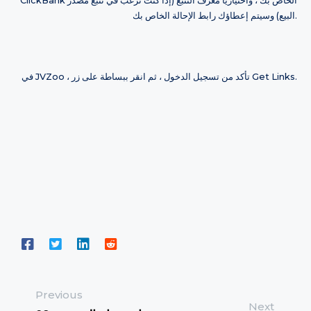
ClickBank الخاص بك ، واختياريًا معرف التتبع (إذا كنت ترغب في تتبع مصدر
البيع) وسيتم إعطاؤك رابط الإحالة الخاص بك.
في JVZoo ، تأكد من تسجيل الدخول ، ثم انقر ببساطة على زر Get Links.
Previous
Next