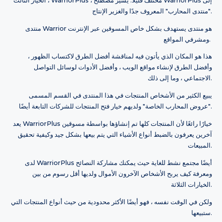
الخيار الثالث ، WarriorPlus ، مختلف قليلاً. يشير مصطلح WarriorPlus إلى
"منتدى المحارب" المعروف جدًا والغزير الإنتاج.
منتدى Warrior هو منتدى يستهدف بشكل خاص المسوقين عبر الإنترنت
ومشرفي المواقع.
هذا هو المكان الذي يأتون فيه لمناقشة أفضل الطرق لاكتساب الظهور ،
وأفضل الطرق لإنشاء مواقع الويب ، وأفضل الأدوات لوسائل التواصل
الاجتماعي ، وما إلى ذلك.
يبيع الكثير من الأشخاص المنتجات في هذا المنتدى في القسم المسمى
"عروض المحارب الخاصة" ولديهم خيار فتح المنتجات للشركات التابعة أيضًا.
يعد WarriorPlus خيارًا رائعًا لأن المنتجات كلها تم إنشاؤها بواسطة مسوقين
آخرين يعرفون بالضبط أنواع الأشياء التي يتم بيعها بشكل جيد وكيفية تحقيق
المبيعات.
لدى WarriorPlus أيضًا مجتمع نشط للغاية حيث يمكنك مشاركة النصائح
ومعرفة كيف يربح الأشخاص الآخرون الأموال ولديها أقل رسوم من بين
الخيارات الثلاثة.
ولكن في الوقت نفسه ، فهو أيضًا الأكثر محدودية من حيث أنواع المنتجات التي
ستبيعها.