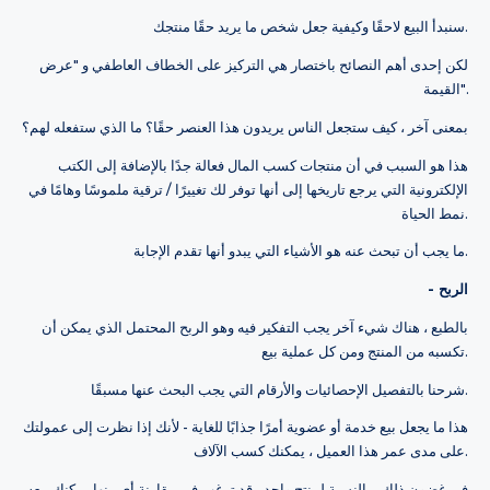
سنبدأ البيع لاحقًا وكيفية جعل شخص ما يريد حقًا منتجك.
لكن إحدى أهم النصائح باختصار هي التركيز على الخطاف العاطفي و "عرض
القيمة".
بمعنى آخر ، كيف ستجعل الناس يريدون هذا العنصر حقًا؟ ما الذي ستفعله لهم؟
هذا هو السبب في أن منتجات كسب المال فعالة جدًا بالإضافة إلى الكتب
الإلكترونية التي يرجع تاريخها إلى أنها توفر لك تغييرًا / ترقية ملموسًا وهامًا في
نمط الحياة.
ما يجب أن تبحث عنه هو الأشياء التي يبدو أنها تقدم الإجابة.
- الربح
بالطبع ، هناك شيء آخر يجب التفكير فيه وهو الربح المحتمل الذي يمكن أن
تكسبه من المنتج ومن كل عملية بيع.
شرحنا بالتفصيل الإحصائيات والأرقام التي يجب البحث عنها مسبقًا.
هذا ما يجعل بيع خدمة أو عضوية أمرًا جذابًا للغاية - لأنك إذا نظرت إلى عمولتك
على مدى عمر هذا العميل ، يمكنك كسب الآلاف.
في غضون ذلك ، بالنسبة لمنتج واحد ، قد ترغب في مقارنة أي منها يمكنك بيعه