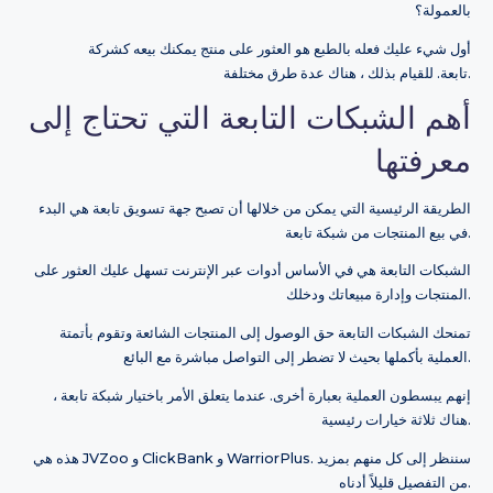
بالعمولة؟
أول شيء عليك فعله بالطبع هو العثور على منتج يمكنك بيعه كشركة
تابعة. للقيام بذلك ، هناك عدة طرق مختلفة.
أهم الشبكات التابعة التي تحتاج إلى
معرفتها
الطريقة الرئيسية التي يمكن من خلالها أن تصبح جهة تسويق تابعة هي البدء
في بيع المنتجات من شبكة تابعة.
الشبكات التابعة هي في الأساس أدوات عبر الإنترنت تسهل عليك العثور على
المنتجات وإدارة مبيعاتك ودخلك.
تمنحك الشبكات التابعة حق الوصول إلى المنتجات الشائعة وتقوم بأتمتة
العملية بأكملها بحيث لا تضطر إلى التواصل مباشرة مع البائع.
إنهم يبسطون العملية بعبارة أخرى. عندما يتعلق الأمر باختيار شبكة تابعة ،
هناك ثلاثة خيارات رئيسية.
هذه هي JVZoo و ClickBank و WarriorPlus. سننظر إلى كل منهم بمزيد
من التفصيل قليلاً أدناه.