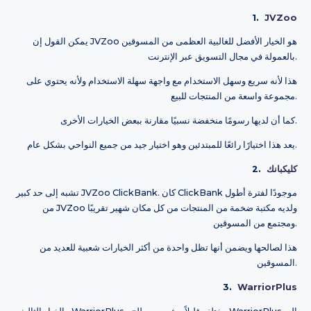
1.
JVZoo
يمكن القول إن JVZoo هو الخيار الأفضل للغالبية العظمى من المسوقين
بالعمولة في مجال التسويق عبر الإنترنت.
هذا لأنه سريع وسهل الاستخدام مع واجهة سهلة الاستخدام ولأنه يحتوي على
مجموعة واسعة من المنتجات للبيع.
كما أن لديها رسومًا منخفضة نسبيًا مقارنة ببعض الخيارات الأخرى.
يعد هذا اختيارًا رائعًا للمبتدئين وهو اختيار جيد من جميع النواحي بشكل عام.
كليكبانك
2.
تشبه إلى حد كبير JVZoo ClickBank. كان ClickBank موجودًا لفترة أطول
من JVZoo ولديه مكتبة ضخمة من المنتجات من كل مكان شهير تقريبًا
ومجتمع من المسوقين.
هذا لصالحها ويضمن أنها تظل واحدة من أكثر الخيارات شعبية للعديد من
المسوقين.
3.
WarriorPlus