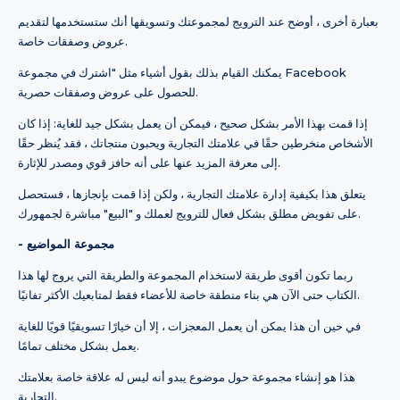
بعبارة أخرى ، أوضح عند الترويج لمجموعتك وتسويقها أنك ستستخدمها لتقديم
عروض وصفقات خاصة.
يمكنك القيام بذلك بقول أشياء مثل "اشترك في مجموعة Facebook
للحصول على عروض وصفقات حصرية.
إذا قمت بهذا الأمر بشكل صحيح ، فيمكن أن يعمل بشكل جيد للغاية: إذا كان
الأشخاص منخرطين حقًا في علامتك التجارية ويحبون منتجاتك ، فقد يُنظر حقًا
إلى معرفة المزيد عنها على أنه حافز قوي ومصدر للإثارة.
يتعلق هذا بكيفية إدارة علامتك التجارية ، ولكن إذا قمت بإنجازها ، فستحصل
على تفويض مطلق بشكل فعال للترويج لعملك و "البيع" مباشرة لجمهورك.
- مجموعة المواضيع
ربما تكون أقوى طريقة لاستخدام المجموعة والطريقة التي يروج لها هذا
الكتاب حتى الآن هي بناء منطقة خاصة للأعضاء فقط لمتابعيك الأكثر تفانيًا.
في حين أن هذا يمكن أن يعمل المعجزات ، إلا أن خيارًا تسويقيًا قويًا للغاية
يعمل بشكل مختلف تمامًا.
هذا هو إنشاء مجموعة حول موضوع يبدو أنه ليس له علاقة خاصة بعلامتك
التجارية.