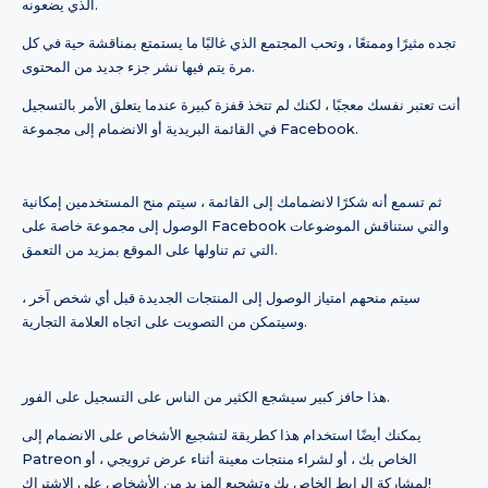
الذي يضعونه.
تجده مثيرًا وممتعًا ، وتحب المجتمع الذي غالبًا ما يستمتع بمناقشة حية في كل
مرة يتم فيها نشر جزء جديد من المحتوى.
أنت تعتبر نفسك معجبًا ، لكنك لم تتخذ قفزة كبيرة عندما يتعلق الأمر بالتسجيل
في القائمة البريدية أو الانضمام إلى مجموعة Facebook.
ثم تسمع أنه شكرًا لانضمامك إلى القائمة ، سيتم منح المستخدمين إمكانية
الوصول إلى مجموعة خاصة على Facebook والتي ستناقش الموضوعات
التي تم تناولها على الموقع بمزيد من التعمق.
سيتم منحهم امتياز الوصول إلى المنتجات الجديدة قبل أي شخص آخر ،
وسيتمكن من التصويت على اتجاه العلامة التجارية.
هذا حافز كبير سيشجع الكثير من الناس على التسجيل على الفور.
يمكنك أيضًا استخدام هذا كطريقة لتشجيع الأشخاص على الانضمام إلى
Patreon الخاص بك ، أو لشراء منتجات معينة أثناء عرض ترويجي ، أو
لمشاركة الرابط الخاص بك وتشجيع المزيد من الأشخاص على الاشتراك!