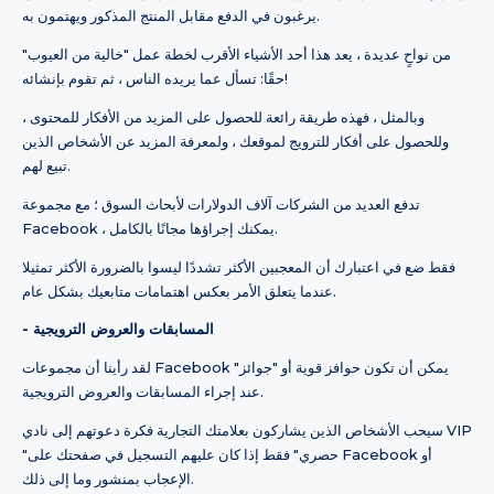
يرغبون في الدفع مقابل المنتج المذكور ويهتمون به.
من نواحٍ عديدة ، يعد هذا أحد الأشياء الأقرب لخطة عمل "خالية من العيوب"
حقًا: تسأل عما يريده الناس ، ثم تقوم بإنشائه!
وبالمثل ، فهذه طريقة رائعة للحصول على المزيد من الأفكار للمحتوى ،
وللحصول على أفكار للترويج لموقعك ، ولمعرفة المزيد عن الأشخاص الذين
تبيع لهم.
تدفع العديد من الشركات آلاف الدولارات لأبحاث السوق ؛ مع مجموعة
Facebook ، يمكنك إجراؤها مجانًا بالكامل.
فقط ضع في اعتبارك أن المعجبين الأكثر تشددًا ليسوا بالضرورة الأكثر تمثيلا
عندما يتعلق الأمر بعكس اهتمامات متابعيك بشكل عام.
- المسابقات والعروض الترويجية
لقد رأينا أن مجموعات Facebook يمكن أن تكون حوافز قوية أو "جوائز"
عند إجراء المسابقات والعروض الترويجية.
سيحب الأشخاص الذين يشاركون بعلامتك التجارية فكرة دعوتهم إلى نادي VIP
"حصري" فقط إذا كان عليهم التسجيل في صفحتك على Facebook أو
الإعجاب بمنشور وما إلى ذلك.