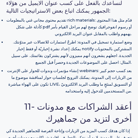
لنساعدك بالفعل على كسب عنوان الايميل من هؤلاء
الجمهور يمكنك اتباع بعض الاستراتيجيات التالية:
تقديم محتوى مجاني غني بالمعلومات rich materials: قدّم مثل هذا المحتوى
كأدلة على شكل pdf أو رسوم انفوجرافيك توضح لهم مراحل القيام بأمر
يهمهم واطلب بالمقابل عنوان البريد الالكتروني.
وضع استمارة تسجيل في المدونة: اطرحْ استمارات للاتصالات عبر مدوّنتك.
يمكنك إعداد نشرة إخباريّة أو فقط إخبار notify المشترِكين بالمحتويات
الجديدة. اجعلهم يشعرون أنهم مميزون لأنهم يشتركون بقائمتك. على سبيل
المثال: احصل على الموضوعات الجديدة وحصراً قبل الجميع.
إنشاء مؤتمرات وندوات للحوار على الإنترنت webinars: بعد كسب حجم كبير
من الزيارات إلى المدونة، يمكنك الترويج لجلساتِ حوار لمناقشة موضوع ما
تكون على الهواء مباشرة LIVE، أو التسويق لمنتَجٍ ما وطلب البريد الالكترونيّ
من المستخدمين للدخول إليه واستخدامه.
11- أعقد الشراكات مع مدونات
أخرى لتزيد من جماهيرك
إذا كان هدفك كسب المزيد من الزيارات وإتاحة الفرصة للجماهير الجديدة كي
تتعرف على المدونة، لا بد أن تفكر بالفعل في إقامة شراكات مع مدونات أخرى،