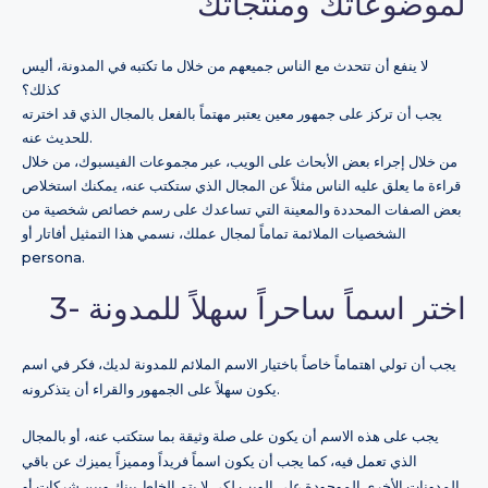
لموضوعاتك ومنتجاتك
لا ينفع أن تتحدث مع الناس جميعهم من خلال ما تكتبه في المدونة، أليس
كذلك؟
يجب أن تركز على جمهور معين يعتبر مهتماً بالفعل بالمجال الذي قد اخترته
للحديث عنه.
من خلال إجراء بعض الأبحاث على الويب، عبر مجموعات الفيسبوك، من خلال
قراءة ما يعلق عليه الناس مثلاً عن المجال الذي ستكتب عنه، يمكنك استخلاص
بعض الصفات المحددة والمعينة التي تساعدك على رسم خصائص شخصية من
الشخصيات الملائمة تماماً لمجال عملك، نسمي هذا التمثيل أفاتار أو
persona.
3- اختر اسماً ساحراً سهلاً للمدونة
يجب أن تولي اهتماماً خاصاً باختيار الاسم الملائم للمدونة لديك، فكر في اسم
يكون سهلاً على الجمهور والقراء أن يتذكرونه.
يجب على هذه الاسم أن يكون على صلة وثيقة بما ستكتب عنه، أو بالمجال
الذي تعمل فيه، كما يجب أن يكون اسماً فريداً ومميزاً يميزك عن باقي
المدونات الأخرى الموجودة على الويب لكي لا يتم الخلط بينك وبين شركات أو