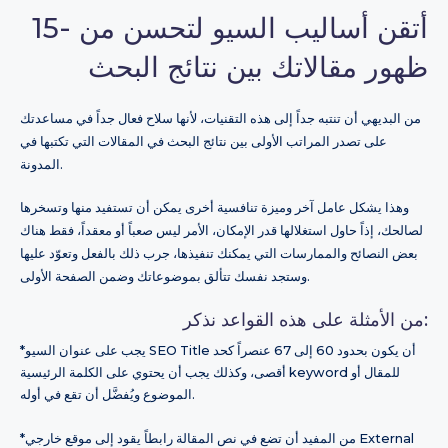
15- أتقن أساليب السيو لتحسن من
ظهور مقالاتك بين نتائج البحث
من البديهي أن تنتبه جداً إلى هذه التقنيات، لأنها سلاح فعال جداً في مساعدتك
على تصدر المراتب الأولى بين نتائج البحث في المقالات التي تكتبها في
المدونة.
وهذا يشكل عامل آخر وميزة تنافسية أخرى يمكن أن تستفيد منها وتسخرها
لصالحك، إذاً حاول استغلالها قدر الإمكان، الأمر ليس صعباً أو معقداً، فقط هناك
بعض النصائح والممارسات التي يمكنك تنفيذها، جرب ذلك بالفعل وتعوّد عليها
وستجد نفسك تتألق بموضوعاتك وضمن الصفحة الأولى.
من الأمثلة على هذه القواعد نذكر:
*يجب على عنوان السيو SEO Title أن يكون بحدود 60 إلى 67 عنصراً كحد
أقصى، وكذلك يجب أن يحتوي على الكلمة الرئيسية keyword للمقال أو
الموضوع ويُفضَّل أن تقع في أوله.
*من المفيد أن تضع في نص المقالة رابطاً يقود إلى موقع خارجي External