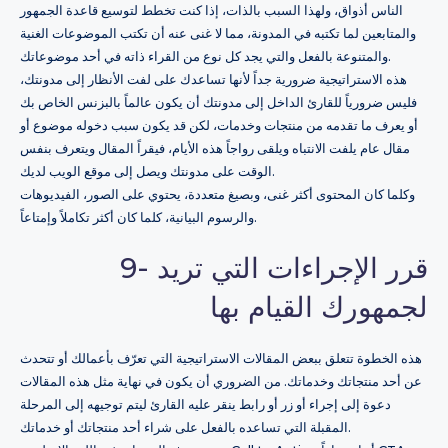
الناس أذواق، ولهذا السبب بالذات، إذا كنت تخطط لتوسيع قاعدة الجمهور
والمتابعين لما تكتبه في المدونة، مما لا غنى عنه أن تكتب الموضوعات الغنية
والمتنوعة بالفعل والتي يجد كل نوع من القراء ذاته في أحد موضوعاتك.
هذه الاستراتيجية ضرورية جداً لأنها تساعدك على لفت الأنظار إلى مدونتك،
فليس ضرورياً للقارئ الداخل إلى مدونتك أن يكون عالماً بالبزنس الخاص بك
أو يعرف ما تقدمه من منتجات وخدمات، لكن قد يكون سبب دخوله موضوع أو
مقال عام يلفت الانتباه ويلقى رواجاً هذه الأيام، فيقراً المقال ويتعرف بنفس
الوقت على مدونتك ويصل إلى موقع الويب لديك.
وكلما كان المحتوى أكثر غنى، وبصيغ متعددة، يحتوي على الصور، الفيديوهات
والرسوم البيانية، كلما كان أكثر تكاملاً وإمتاعاً.
9- قرر الإجراءات التي تريد
لجمهورك القيام بها
هذه الخطوة تتعلق ببعض المقالات الاستراتيجية التي تعرّف بأعمالك أو تتحدث
عن أحد منتجاتك وخدماتك. من الضروري أن يكون في نهاية مثل هذه المقالات
دعوة إلى إجراء أو زر أو رابط ينقر عليه القارئ ليتم توجيهه إلى المرحلة
المقبلة التي تساعده بالفعل على شراء أحد منتجاتك أو خدماتك.