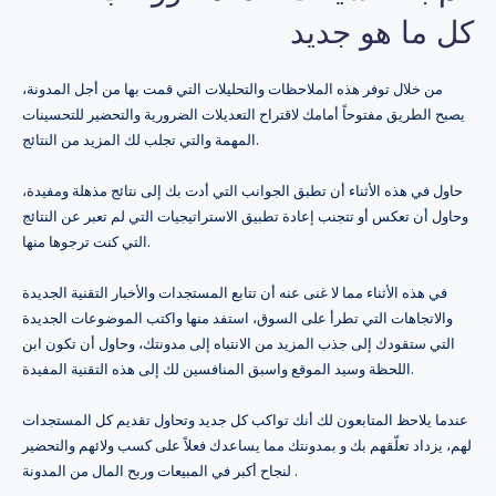
كل ما هو جديد
من خلال توفر هذه الملاحظات والتحليلات التي قمت بها من أجل المدونة،
يصبح الطريق مفتوحاً أمامك لاقتراح التعديلات الضرورية والتحضير للتحسينات
المهمة والتي تجلب لك المزيد من النتائج.
حاول في هذه الأثناء أن تطبق الجوانب التي أدت بك إلى نتائج مذهلة ومفيدة،
وحاول أن تعكس أو تتجنب إعادة تطبيق الاستراتيجيات التي لم تعبر عن النتائج
التي كنت ترجوها منها.
في هذه الأثناء مما لا غنى عنه أن تتابع المستجدات والأخبار التقنية الجديدة
والاتجاهات التي تطرأ على السوق، استفد منها واكتب الموضوعات الجديدة
التي ستقودك إلى جذب المزيد من الانتباه إلى مدونتك، وحاول أن تكون ابن
اللحظة وسيد الموقع واسبق المنافسين لك إلى هذه التقنية المفيدة.
عندما يلاحظ المتابعون لك أنك تواكب كل جديد وتحاول تقديم كل المستجدات
لهم، يزداد تعلّقهم بك و بمدونتك مما يساعدك فعلاً على كسب ولائهم والتحضير
لنجاح أكبر في المبيعات وربح المال من المدونة .