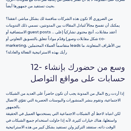
بحيث تستفيد من جمهورها أيضاً.
من الضروري ألا تكون هذه الشركات منافسة لك بشكل مباشر، اتفقنا؟
يمكنك أن تفسح مجالاً لتبادل المقالات بين المدونتين، نسمي ذلك التدوينات
الاستضافية أو guest posts … أعقد مقابلات، أنتج محتوى تشاركياً (على
شكل مقابلات وصور) وقدّم مواداً تتعلق بالتسويق التعاوني أو co-
marketing، متقاسماً العملاء المحتملين leads بين الأطراف المتعاونة، ما
رأيك بهذه الاستراتيجية الفعالة والعادلة؟
12- وسع من حضورك بإنشاء
حسابات على مواقع التواصل
إذا أردت ربح المال من المدونة يجب أن تكون حاضراً على العديد من الشبكات
الاجتماعية، وتقوم بنشر المنشورات والبوستات الحصرية التي تقوّي الاتصال
بالجمهور.
لكن انتباه: لاحظ أي الشبكات الاجتماعية التي يستخدمها العميل في الحقيقة
واستغلها، هناك خيارات كثيرة، لأنه إذا حاولت استخدام جميع الشبكات في
الوقت ذاته، ستفقد التركيز ولن تستفيد بشكل كبير من هذه الاستراتيجية