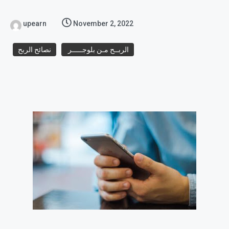
upearn
November 2, 2022
الربــح مـن بلوجـــــر
نصائح الربح