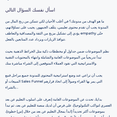
اسأل نفسك السؤال التالي
ما هو الهدف من مدونتك؟ في أغلب الأحيان لكي تتمكن من ربح المال من
المدونة يجب أن تقدم محتوى تعليمي، يثقّف الجمهور، يجيب على تساؤلاتهم،
يؤدي إلى تشكيل مزيج من الثقة والمصداقية والتعاطف empathy حتّى
تتوافدَ الزيارات ويزداد عدد المتابعين بالفعل.
نظم الموضوعات ضمن جداول أو مخططات ذكية مثل الخرائط الذهنية بحيث
تبدأ تدريجياً من الموضوعات العامة والشاملة وانتهاء بالمحتويات التقنية
والاستراتيجية التي تقود العملاء المتوقعين إلى الشراء مباشرة منك.
يجب أن تراعي عند وضع استراتيجية المحتوى للمدونة جميع مراحل قمع
المبيعات أو Sales Funnel التي يمر بها القراء وصولاً إلى اتخاذ قرارهم
بالشراء…
بدايةً، تحدث عن الموضوعات العامة (تعرف على اسلوب التعليم عن بعد
العصري لتواكب التكنولوجيا)، على فرص أن لديك منصة للتعليم عن بعد، ثم تبدأ
بموضوعات أكثر تحديداً (ابدأ بمجال التعليم عن بعد من خلال (س) خطوة)،