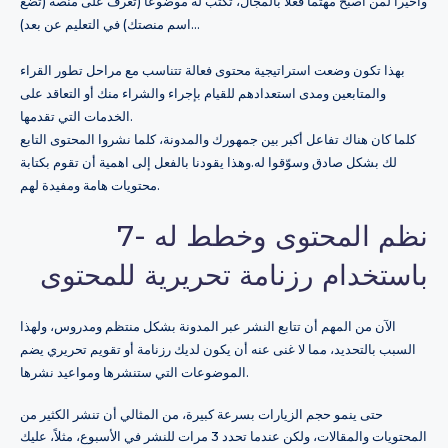
وأخيراً لمن أصبح مهتماً فعلاً بالمجال، تكتب له موضوعاً (تعرف على منصة (تضع
اسم منصتك) في التعليم عن بعد)…
بهذا تكون وضعت استراتيجية محتوى فعالة تتناسب مع مراحل تطور القراء
والمتابعين ومدى استعدادهم للقيام بإجراء والشراء منك أو التعاقد على
الخدمات التي تقدمها.
كلما كان هناك تفاعل أكبر بين جمهورك والمدونة، كلما نشروا المحتوى التابع
لك بشكل صادق وسوّقوا له.وهذا يقودنا بالفعل إلى اهمية أن تقوم بكتابة
محتويات هامة ومفيدة لهم.
7- نظم المحتوى وخطط له
باستخدام رزنامة تحريرية للمحتوى
الآن من المهم أن تتابع النشر عبر المدونة بشكل منتظم ومدروس، ولهذا
السبب بالتحديد، مما لا غنى عنه أن يكون لديك رزنامة أو تقويم تحريري يضم
الموضوعات التي ستنشرها ومواعيد نشرها.
حتى ينمو حجم الزيارات بسرعة كبيرة، من المثالي أن تنشر الكثير من
المحتويات والمقالات، ولكن عندما تحدد 3 مرات للنشر في الأسبوع، مثلاً، عليك