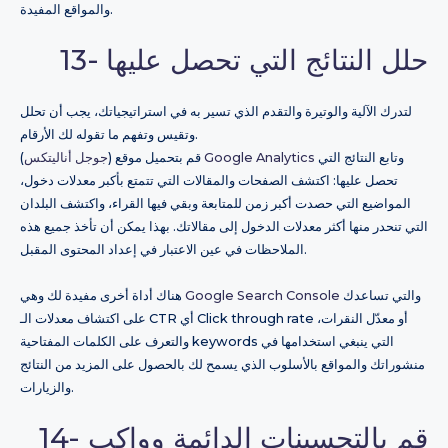
والمواقع المفيدة.
13- حلل النتائج التي تحصل عليها
لتدرك الآلية والوتيرة والتقدم الذي تسير به في استراتيجياتك، يجب أن تحلل
وتقيس وتفهم ما تقوله لك الأرقام.
وتابع النتائج التي
Google Analytics
)
قم بتحميل موقع (
جوجل أناليتكس
تحصل عليها: اكتشف الصفحات والمقالات التي تتمتع بأكبر معدلات دخول،
المواضيع التي حصدت أكبر زمن للمتابعة وبقي فيها القراء، واكتشف البلدان
التي تنحدر منها أكثر معدلات الدخول إلى مقالاتك. بهذا يمكن أن تأخذ جميع هذه
الملاحظات في عين الاعتبار في إعداد المحتوى المقبل.
والتي تساعدك
Google Search Console
هناك أداة أخرى مفيدة لك وهي
على اكتشاف معدلات الـ CTR أي Click through rate أو معدّل النقرات،
والتعرف على الكلمات المفتاحية keywords التي ينبغي استخدامها في
منشوراتك والمواقع بالأسلوب الذي يسمح لك بالحصول على المزيد من النتائج
والزيارات.
14- قم بالتحسينات الدائمة وواكب