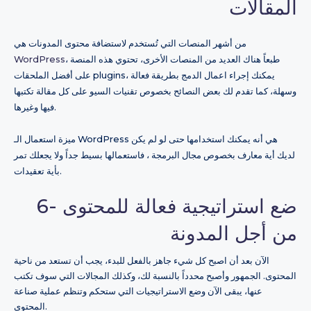
المقالات
من أشهر المنصات التي تُستخدم لاستضافة محتوى المدونات هي
، طبعاً هناك العديد من المنصات الأخرى، تحتوي هذه المنصة
WordPress
على أفضل الملحقات plugins، يمكنك إجراء اعمال الدمج بطريقة فعالة
وسهلة، كما تقدم لك بعض النصائح بخصوص تقنيات السيو على كل مقالة تكتبها
فيها وغيرها.
ميزة استعمال الـ WordPress هي أنه يمكنك استخدامها حتى لو لم يكن
لديك أية معارف بخصوص مجال البرمجة ، فاستعمالها بسيط جداً ولا يجعلك تمر
بأية تعقيدات.
6- ضع استراتيجية فعالة للمحتوى
من أجل المدونة
الآن بعد أن اصبح كل شيء جاهز بالفعل للبدء، يجب أن تستعد من ناحية
المحتوى. الجمهور وأصبح محدداً بالنسبة لك، وكذلك المجالات التي سوف تكتب
عنها، يبقى الآن وضع الاستراتيجيات التي ستحكم وتنظم عملية صناعة
المحتوى.