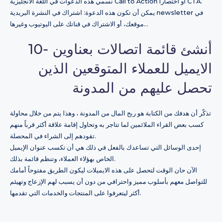
نسمي هذه الدعوات في اللغة الانجليزية Call to Action أو اختصاراً CTA.
يمكن أن تكون هذه الدعوة: اشتراك في النشرة البريدية newsletter في
موقعك، أو الاشتراك في قناتك على اليوتيوب وغيرها…
10- أنشئ قائمة اتصالات بعناوين
الايميل للعملاء المتوقعين الذين
تحصل عليهم من المدونة
تذكّر أن هدفك من الكتابة هو ربح المال من المدونة ، وهذا يتم من خلال محاولة
كسب بعض القراء الملائمين لما تتاجر به وتحاول إقامة علاقة أكثر قرباً منهم
تقودهم إلى الشراء في المحصلة.
إحدى الوسائل التي تساعدك بالفعل في ذلك هي أن تكسب عنوان الإيميل
الخاص بهؤلاء العملاء، وتنظم قائمة بذلك.
الآن حان الوقت لتحصل على هذه الايميلات ليكون الطريق مفتوحاً أمامك
للتواصل معهم بأسلوب مميز واحترافي من دون أن يسبب لهم الإزعاج وتهيئم
أكثر ليتعرفوا على المنتجات والخدمات التي تقدمها.