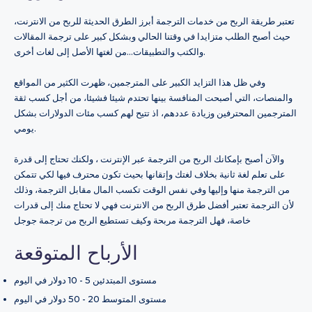
تعتبر طريقة الربح من خدمات الترجمة أبرز الطرق الحديثة للربح من الانترنت،
حيث أصبح الطلب متزايدا في وقتنا الحالي وبشكل كبير على ترجمة المقالات
والكتب والتطبيقات…من لغتها الأصل إلى لغات أخرى.
وفي ظل هذا التزايد الكبير على المترجمين، ظهرت الكثير من المواقع
والمنصات، التي أصبحت المنافسة بينها تحتدم شيئا فشيئا، من أجل كسب ثقة
المترجمين المحترفين وزيادة عددهم، اذ تتيح لهم كسب مئات الدولارات بشكل
يومي.
والآن أصبح بإمكانك الربح من الترجمة عبر الإنترنت ، ولكنك تحتاج إلى قدرة
على تعلم لغة ثانية بخلاف لغتك وإتقانها بحيث تكون محترف فيها لكي تتمكن
من الترجمة منها وإليها وفي نفس الوقت تكسب المال مقابل الترجمة، وذلك
لأن الترجمة تعتبر أفضل طرق الربح من الانترنت فهي لا تحتاج منك إلى قدرات
خاصة، فهل الترجمة مربحة وكيف تستطيع الربح من ترجمة جوجل
الأرباح المتوقعة
مستوى المبتدئين 5 - 10 دولار في اليوم
مستوى المتوسط 20 - 50 دولار في اليوم