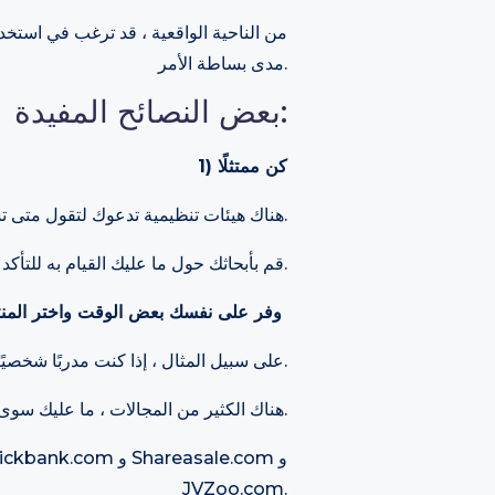
من الناحية الواقعية ، قد ترغب في استخدا
مدى بساطة الأمر.
بعض النصائح المفيدة:
1) كن ممتثلًا
هناك هيئات تنظيمية تدعوك لتقول متى تستخدم رابطًا تابعًا حتى يعرف جمهورك.
قم بأبحاثك حول ما عليك القيام به للتأكد من أنك ممتثل ولا تتعرض للإغلاق.
2) وفر على نفسك بعض الوقت واختر المنتجات التي تعرفها بالفعل
على سبيل المثال ، إذا كنت مدربًا شخصيًا ، فربما ترغب في تحديد المنتجات المتعلقة بالصحة واللياقة البدنية.
هناك الكثير من المجالات ، ما عليك سوى العثور على مكان يناسبك ويفيدك.
JVZoo.com.