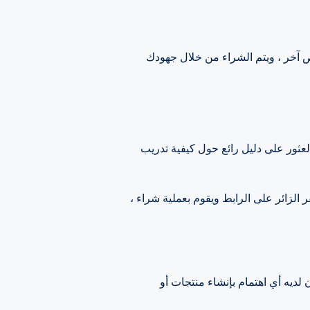
ائع حول كيفية تدريب Golden Retrievers على القيام بالحيل. يحتوي الدليل على برنامج تابع يدفع للشركات التابعة 50٪ من
مدونتك للدليل. الدليل يكلف 30 دولارا. في أي وقت ينقر الزائر على الرابط ويقوم بعملية شراء ،
ديه أي اهتمام بإنشاء منتجات أو