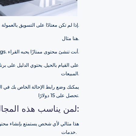
إذا لم تكن معتادًا على التسويق بالعمولة ، فإليك التعريف السريع: يتم الدفع لك عندما تروج لمنتج أو خدمة لشخص آخر ، ويتم الشراء من خلال جهودك.
هنا مثال.
تقوم بإنشاء مدونة حول Golden Retriever Dogs. أنت تنشئ محتوى ممتازًا يحبه القراء.
المبيعات.
تحصل على 15 دولارًا.
لمن يناسب هذه المجال:
هذا مثالي لأي شخص يستمتع بإنشاء محتوى 
خدمات.