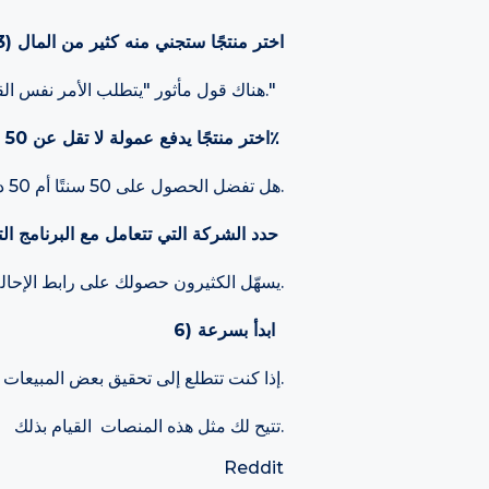
3) اختر منتجًا ستجني منه كثير من المال
هناك قول مأثور "يتطلب الأمر نفس القدر من الجهد والطاقة للترويج لمنتج 1 دولار ، كما هو الحال للترويج لمنتج 100 دولار."
4) اختر منتجًا يدفع عمولة لا تقل عن 50٪
هل تفضل الحصول على 50 سنتًا أم 50 دولارًا؟ نحن نعلم بالفعل الإجابة على هذا.
5) حدد الشركة التي تتعامل مع البرنامج التابع الذي يناسبك أكثر
يسهّل الكثيرون حصولك على رابط الإحالة ومدفوعات العمولات الخاصة بك ، لذا اذهب مع أولئك الذين قد يجعلون الأمر أكثر تعقيدًا قليلاً.
6) ابدأ بسرعة
إذا كنت تتطلع إلى تحقيق بعض المبيعات بسرعة ، فقد ترغب في التحقق من الأنظمة الأساسية التي تتيح لك القيام بذلك.
تتيح لك مثل هذه المنصات القيام بذلك.
Reddit