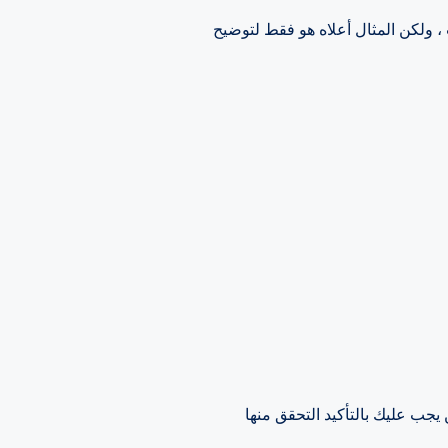
 ، ولكن المثال أعلاه هو فقط لتوضيح
حقق منها: Clickbank.com و Shareasale.com و