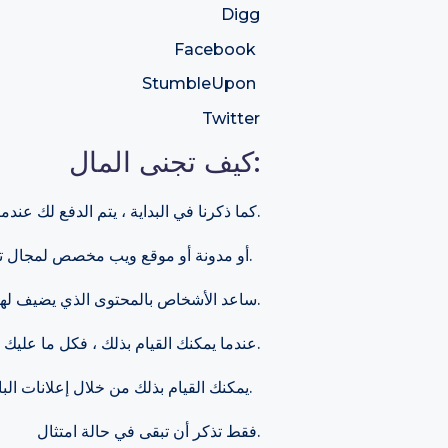
Digg
Facebook
StumbleUpon
Twitter
كيف تجنى المال:
كما ذكرنا في البداية ، يتم الدفع لك عندما يقوم شخص ما بالشراء من خلال الرابط الخاص بك.
يمكنك إنشاء صفحة Facebook أو مدونة أو موقع ويب مخصص لمجال تخصصك الذي تختاره.
.
ساعد الأشخاص بالمحتوى الذي يضيف له
عندما يمكنك القيام بذلك ، فكل ما عليك فعله هو وضع رابط أمامهم ، وسوف يكافئونك بإجراء عملية شراء من خلال الرابط الخاص بك.
يمكنك القيام بذلك من خلال إعلانات البانر داخل موقعك ، ويمكنك وضع روابط في المحتوى الذي تنتجه أو حتى في رسائل البريد الإلكتروني التي ترسلها.
فقط تذكر أن تبقى في حالة امتثال.