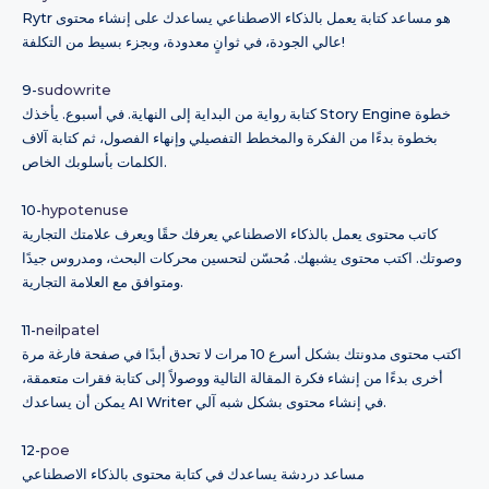
Rytr هو مساعد كتابة يعمل بالذكاء الاصطناعي يساعدك على إنشاء محتوى
عالي الجودة، في ثوانٍ معدودة، وبجزء بسيط من التكلفة!
9-
sudowrite
كتابة رواية من البداية إلى النهاية. في أسبوع. يأخذك Story Engine خطوة
بخطوة بدءًا من الفكرة والمخطط التفصيلي وإنهاء الفصول، ثم كتابة آلاف
الكلمات بأسلوبك الخاص.
10-
hypotenuse
كاتب محتوى يعمل بالذكاء الاصطناعي يعرفك حقًا ويعرف علامتك التجارية
وصوتك. اكتب محتوى يشبهك. مُحسّن لتحسين محركات البحث، ومدروس جيدًا
ومتوافق مع العلامة التجارية.
11-
neilpatel
اكتب محتوى مدونتك بشكل أسرع 10 مرات لا تحدق أبدًا في صفحة فارغة مرة
أخرى بدءًا من إنشاء فكرة المقالة التالية ووصولاً إلى كتابة فقرات متعمقة،
يمكن أن يساعدك AI Writer في إنشاء محتوى بشكل شبه آلي.
12-
poe
مساعد دردشة يساعدك في كتابة محتوى بالذكاء الاصطناعي