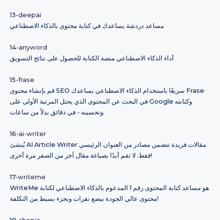
13-
deepai
مساعد دردشة يساعدك في كتابة محتوى بالذكاء الاصطناعي
14-
anyword
أداء الذكاء الاصطناعي منصة الكتابة للحصول على نتائج التسويق
15-
frase
قم بإنشاء محتوى SEO سريعًا باستخدام الذكاء الاصطناعي يساعدك Frase
في البحث عن المحتوى الذي يحتل المرتبة الأولى على Google وكتابته
وتحسينه - في دقائق بدلاً من ساعات.
16-
ai-writer
يُنشئ AI Article Writer مقالات فريدة تتضمن مصادر من العنوان الرئيسي
فقط. لا تقم أبدًا بصياغة مقال آخر من الصفر مرة أخرى!
17-
writeme
WriteMe هو مساعد كتابة المحتوى رقم 1 المدعوم بالذكاء الاصطناعي لكتابة
محتوى عالي الجودة ببضع نقرات وبجزء بسيط من التكلفة!