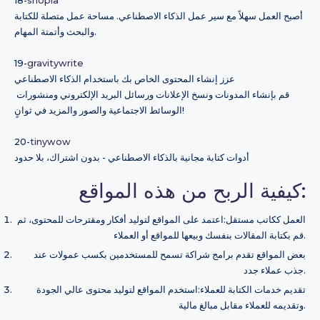
18-
shopia
أصبح العمل سهلاً مع سير عمل الذكاء الاصطناعي. مساحة عمل متصلة للكتابة
والبحث وأتمتة المهام.
19-
gravitywrite
عزز إنشاء المحتوى الخاص بك باستخدام الذكاء الاصطناعي
قم بإنشاء المدونات ونسخ الإعلانات ورسائل البريد الإلكتروني ومنشورات
الوسائط الاجتماعية والصور والمزيد في ثوانٍ!
20-
tinywow
أدوات كتابة مجانية بالذكاء الاصطناعي - بدون اشتراك، بلا حدود
كيفية الربح من هذه المواقع:
العمل ككاتب مستقل:اعتمد على المواقع لتوليد أفكار ومقترحات للمحتوى، ثم
قم بكتابة المقالات بنفسك وبيعها للمواقع أو العملاء.
بعض المواقع تقدم برامج شراكة تسمح للمستخدمين بكسب عمولات عند
جذب عملاء جدد.
تقديم خدمات الكتابة للعملاء:استخدم المواقع لتوليد محتوى عالي الجودة
وتقديمه للعملاء مقابل مبالغ مالية.