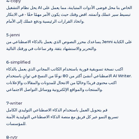
4-
copy
يحل نظام التشغيل AI الخاص بنا محل فوضى الأدوات المتباينة، مما يعمل على
تبسيط سير عملك وأتمتته. اقض وقتك حيث يكون الأمر مهمًا حقًا - في الابتكار
واتخاذ القرارات الرئيسية ودفع عملك إلى الأمام.
5-
jenni
يساعدك محرر النصوص الذي يعمل بالذكاء الاصطناعي من Jenni على الكتابة
والتحرير والاستشهاد بثقة. وفر ساعات في ورقتك التالية.
6-
simplified
اكتب نسخة تسويقية فورية باستخدام الكاتب المجاني الذي يعمل بالذكاء
الاصطناعي أنشئ أكثر من 80 نوعًا من النسخ في ثوانٍ باستخدام AI Writer.
اكتب محتوى فريدًا وخاليًا من الانتحال للمدونات والمقالات والإعلانات
والمنتجات والمواقع الإلكترونية ووسائل التواصل الاجتماعي.
7-
writer
قم بتحويل العمل باستخدام الذكاء الاصطناعي التوليدي الكامل
تسريع النمو عبر كل فريق مع منصة الذكاء الاصطناعي التوليدية الآمنة
للمؤسسات.
8-
rytr