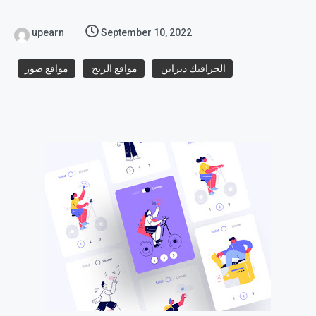
upearn
September 10, 2022
الجرافيك ديزاين
مواقع الربح
مواقع صور