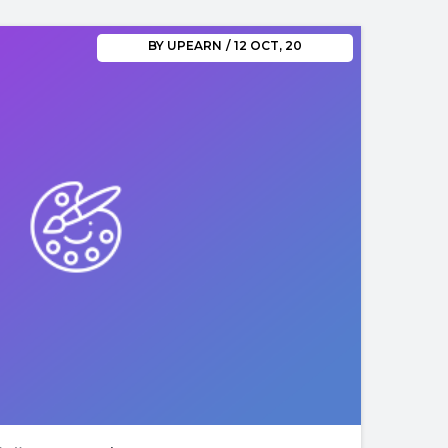
BY
UPEARN
/
12
OCT, 20