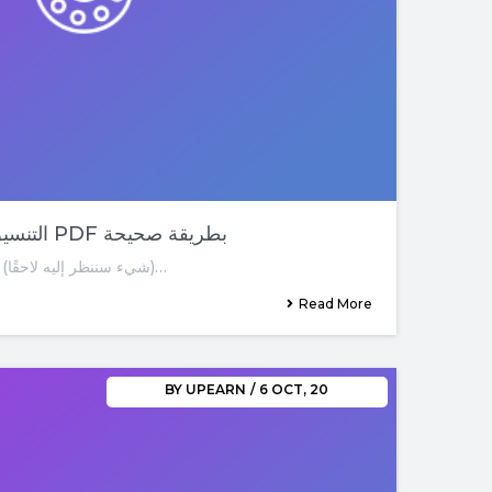
05-التنسيق – كيفية إنشاء ملفات PDF بطريقة صحيحة
إذا كنت ستبيع كتابك على Kindle (شيء سننظر إليه لاحقًا)…
Read More
BY
UPEARN
/
6
OCT, 20