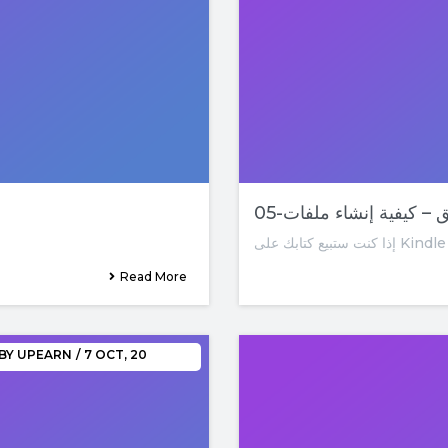
Read More
BY
UPEARN
/
7
OCT, 20