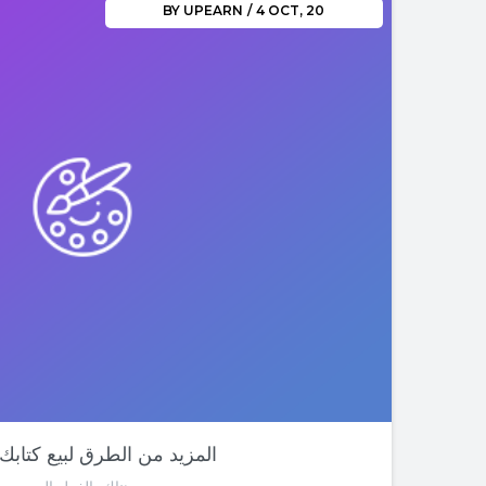
BY
UPEARN
/
4
OCT, 20
09-المزيد من الطرق لبيع كتابك