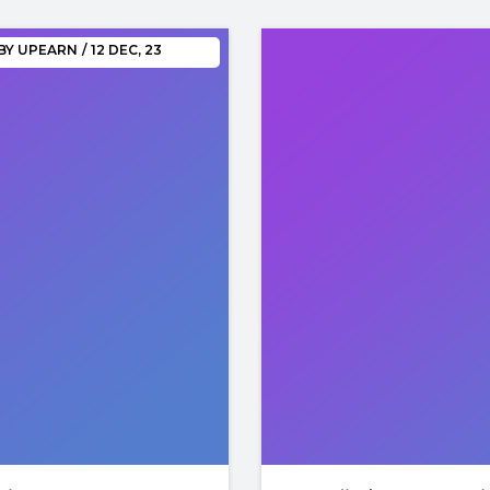
BY
UPEARN
/
12
DEC, 23