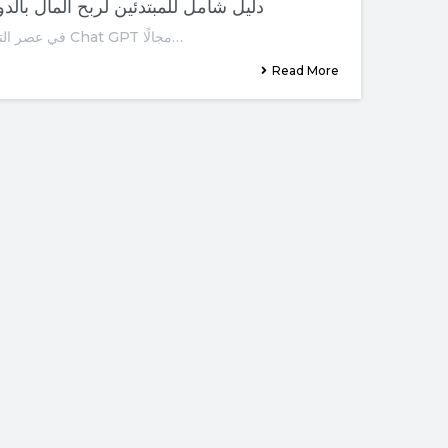
الربح من chat GPT : دليل شامل للمبتدئين لربح المال بالد
في عصر التكنولوجيا الحديث، يشكل الربح من Chat GPT مجالًا…
Read More