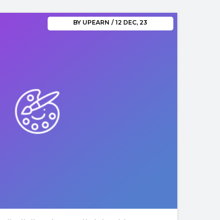
BY
UPEARN
/
12
DEC, 23